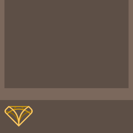
WAS DARF MIT MESO-
NEEDLING NICHT BEHANDELT
WERDEN?
ANWENDUNG DES LIFT-
MESO-NEEDLINGS
SPEZIALPRÄPARATE ZUR
BEHANDLUNG